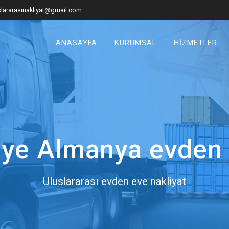
uslararasinakliyat@gmail.com
ANASAYFA
KURUMSAL
HIZMETLER
iye Almanya evden 
Uluslararası evden eve nakliyat