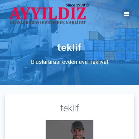
Skip
to
content
teklif
Uluslararası evden eve nakliyat
teklif