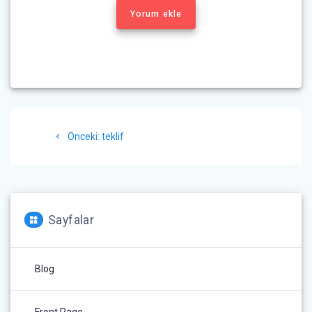
Yorum ekle
Yazı
Önceki
Önceki:
teklif
gezinmesi
yazı:
Sayfalar
Blog
Front Page